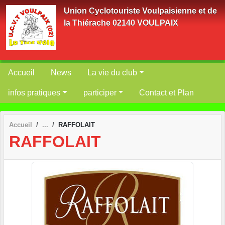
Panneau de gestion des cookies
Union Cyclotouriste Voulpaisienne et de
la Thiérache 02140 VOULPAIX
Accueil
News
La vie du club
infos pratiques
participer
Contact et Plan
Accueil
RAFFOLAIT
RAFFOLAIT