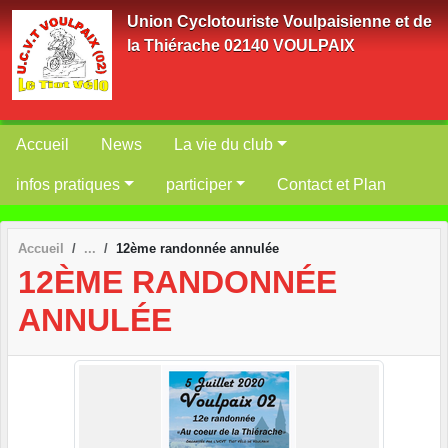
Panneau de gestion des cookies
Union Cyclotouriste Voulpaisienne et de
la Thiérache 02140 VOULPAIX
Accueil
News
La vie du club
infos pratiques
participer
Contact et Plan
Accueil
12ème randonnée annulée
12ÈME RANDONNÉE
ANNULÉE