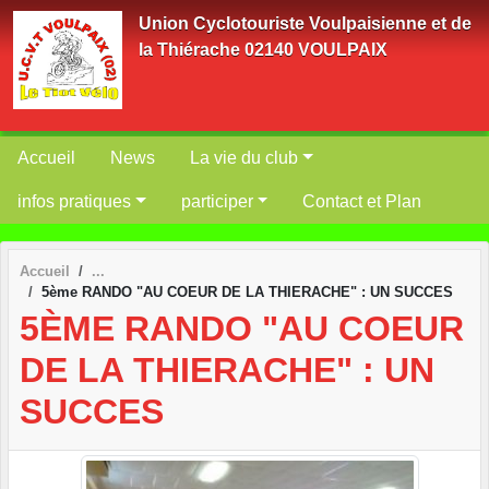
Panneau de gestion des cookies
Union Cyclotouriste Voulpaisienne et de
la Thiérache 02140 VOULPAIX
Accueil
News
La vie du club
infos pratiques
participer
Contact et Plan
Accueil
5ème RANDO "AU COEUR DE LA THIERACHE" : UN SUCCES
5ÈME RANDO "AU COEUR
DE LA THIERACHE" : UN
SUCCES