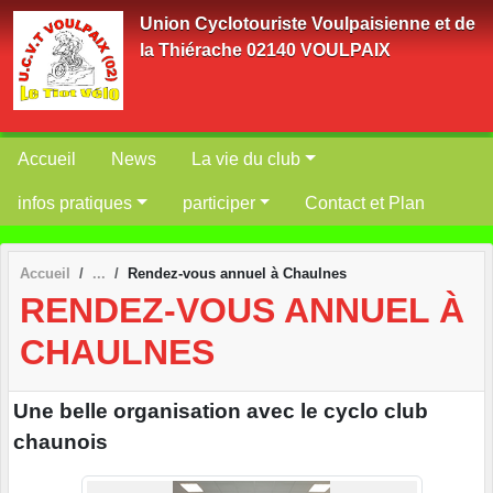
Panneau de gestion des cookies
Union Cyclotouriste Voulpaisienne et de
la Thiérache 02140 VOULPAIX
Accueil
News
La vie du club
infos pratiques
participer
Contact et Plan
Accueil
Rendez-vous annuel à Chaulnes
RENDEZ-VOUS ANNUEL À
CHAULNES
Une belle organisation avec le cyclo club
chaunois