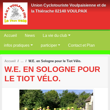
Panneau de gestion des cookies
Union Cyclotouriste Voulpaisienne et de
la Thiérache 02140 VOULPAIX
Accueil
News
La vie du club
infos pratiques
participer
Contact et Plan
Accueil
W.E. en Sologne pour le Tiot Vélo.
W.E. EN SOLOGNE POUR
LE TIOT VÉLO.