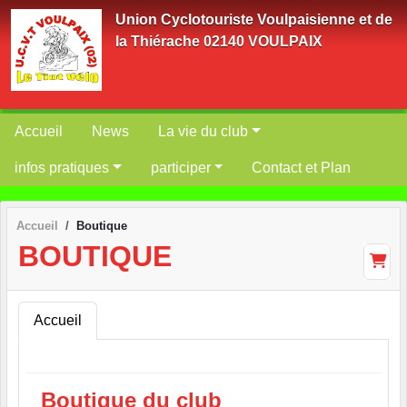
Panneau de gestion des cookies
Union Cyclotouriste Voulpaisienne et de
la Thiérache 02140 VOULPAIX
Accueil
News
La vie du club
infos pratiques
participer
Contact et Plan
Accueil
Boutique
BOUTIQUE
Accueil
Boutique du club