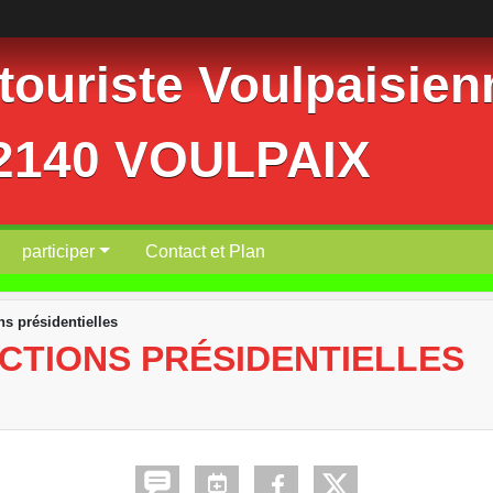
ouriste Voulpaisienn
02140 VOULPAIX
participer
Contact et Plan
ns présidentielles
CTIONS PRÉSIDENTIELLES