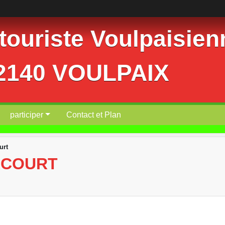
ouriste Voulpaisienn
02140 VOULPAIX
participer
Contact et Plan
urt
RCOURT