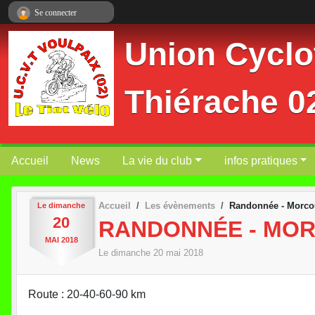
Panneau de gestion des cookies
Se connecter
Union Cyclot
Thiérache 
Accueil
News
La vie du club
infos pratiques
Accueil
Les évènements
Randonnée - Morco
Le
dimanche
20
RANDONNÉE - MO
MAI
2018
Le
dimanche
20
mai
2018
Route : 20-40-60-90 km