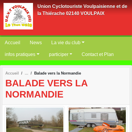
Panneau de gestion des cookies
Union Cyclotouriste Voulpaisienne et de
la Thiérache 02140 VOULPAIX
Accueil
News
La vie du club
infos pratiques
participer
Contact et Plan
Accueil
Balade vers la Normandie
BALADE VERS LA
NORMANDIE