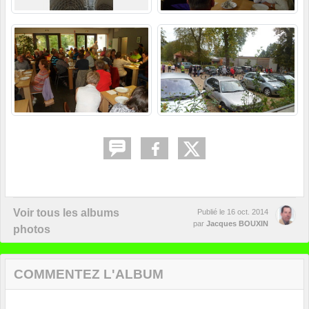
Voir tous les albums
Publié le
16 oct. 2014
par
Jacques BOUXIN
photos
COMMENTEZ L'ALBUM