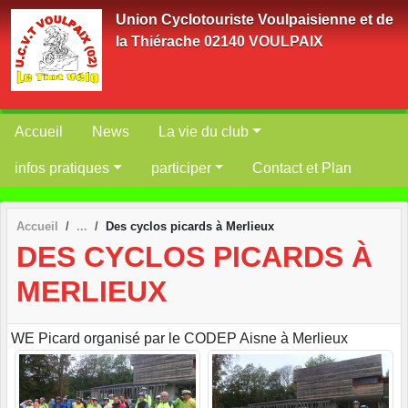
Panneau de gestion des cookies
Union Cyclotouriste Voulpaisienne et de
la Thiérache 02140 VOULPAIX
Accueil
News
La vie du club
infos pratiques
participer
Contact et Plan
Accueil
Des cyclos picards à Merlieux
DES CYCLOS PICARDS À
MERLIEUX
WE Picard organisé par le CODEP Aisne à Merlieux