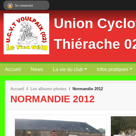
Panneau de gestion des cookies
Se connecter
Union Cyclot
Thiérache 
Accueil
News
La vie du club
infos pratiques
Accueil
Les albums photos
Normandie 2012
NORMANDIE 2012