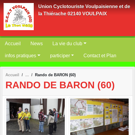
Panneau de gestion des cookies
Union Cyclotouriste Voulpaisienne et de
la Thiérache 02140 VOULPAIX
Accueil
News
La vie du club
infos pratiques
participer
Contact et Plan
Accueil
Rando de BARON (60)
RANDO DE BARON (60)