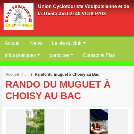
Panneau de gestion des cookies
Union Cyclotouriste Voulpaisienne et de
la Thiérache 02140 VOULPAIX
Accueil
News
La vie du club
infos pratiques
participer
Contact et Plan
Accueil
Rando du muguet à Choisy au Bac
RANDO DU MUGUET À
CHOISY AU BAC